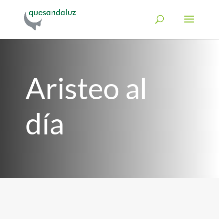
Aristeo al
día